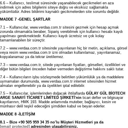
6.6 – Kullanıcı, teslimat süresinde yaşanabilecek gecikmeleri en aza
indirmek için adres bilgilerini siteye doğru ve eksiksiz sağlamakla
yükümlüdür. Adres bildirimi kaynaklı gecikmelerden site sorumlu değildir.
MADDE 7 -GENEL ŞARTLAR
7.1 – Kullanıcılar, www.verdaa.com.tr sitesini gezmek için hesap açmak
zorunda olmamakla beraber, Sipariş verebilmek için kullanıcı hesabı kaydı
yapılması gerekmektedir. Kullanıcı kaydı ücretsiz ve çok kolay
tamamlanabilen bir süreçtir.
7.2 – www.verdaa.com.tr sitesinde yayınlanan hiç bir metin, açıklama, görsel
veya resim www.verdaa.com.tr izni olmadan kullanılamaz, yayınlanamaz,
kopyalanamaz ya da tekrar üretilemez.
7.3 – www.verdaa.com.tr, sitede yayınlanan fiyatları, görselleri, özellikleri ve
diğer bütün bilgileri önceden haber vermeden değiştirme hakkını saklı tutar.
7.4 – Kullanıcıların işbu sözleşmede belirtilen yükümlülük ya da maddelere
uymamaları durumunda, www.verdaa.com.tr internet sitesinden hizmet
almaları engellenebilir ya da üyelikleri iptal edilebilir.
7.5 – Kullanıcılar, işlemlerinden doğacak ihtilaflarda
GÜLAY GÜL BİOTECH
ARGE SANAYİ TİCARET LİMİTED ŞİRKETİ'nin
ticari defter ve bilgisayar
kayıtlarının, HMK 193. Madde anlamında muteber, bağlayıcı, kesin ve
münhasır delil teşkil edeceğini şimdiden kabul ve beyan ederler.
MADDE 8 -İLETİŞİM
8.1 – Bize +90 505 959 34 35 no’lu Müşteri Hizmetleri ya da
[email protected]
adresinden ulaşabilirsiniz.