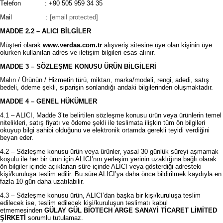
Telefon : +90 505 959 34 35
Mail :
[email protected]
MADDE 2.2 – ALICI BİLGİLER
Müşteri olarak
www.verdaa.com.tr
alışveriş sitesine üye olan kişinin üye
olurken kullanılan adres ve iletişim bilgileri esas alınır.
MADDE 3 – SÖZLEŞME KONUSU ÜRÜN BİLGİLERİ
Malın / Ürünün / Hizmetin türü, miktarı, marka/modeli, rengi, adedi, satış
bedeli, ödeme şekli, siparişin sonlandığı andaki bilgilerinden oluşmaktadır.
MADDE 4 – GENEL HÜKÜMLER
4.1 – ALICI, Madde 3’te belirtilen sözleşme konusu ürün veya ürünlerin temel
nitelikleri, satış fiyatı ve ödeme şekli ile teslimata ilişkin tüm ön bilgileri
okuyup bilgi sahibi olduğunu ve elektronik ortamda gerekli teyidi verdiğini
beyan eder.
4.2 – Sözleşme konusu ürün veya ürünler, yasal 30 günlük süreyi aşmamak
koşulu ile her bir ürün için ALICI’nın yerleşim yerinin uzaklığına bağlı olarak
ön bilgiler içinde açıklanan süre içinde ALICI veya gösterdiği adresteki
kişi/kuruluşa teslim edilir. Bu süre ALICI’ya daha önce bildirilmek kaydıyla en
fazla 10 gün daha uzatılabilir.
4.3 – Sözleşme konusu ürün, ALICI’dan başka bir kişi/kuruluşa teslim
edilecek ise, teslim edilecek kişi/kuruluşun teslimatı kabul
etmemesinden
GÜLAY GÜL BİOTECH ARGE SANAYİ TİCARET LİMİTED
ŞİRKETİ
sorumlu tutulamaz.