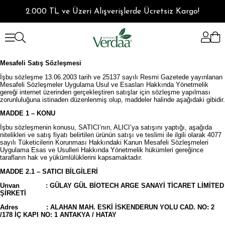
2.000 TL ve Üzeri Alışverişlerde Ücretsiz Kargo!
Mesafeli Satış Sözleşmesi
İşbu sözleşme 13.06.2003 tarih ve 25137 sayılı Resmi Gazetede yayınlanan
Mesafeli Sözleşmeler Uygulama Usul ve Esasları Hakkında Yönetmelik
gereği internet üzerinden gerçekleştiren satışlar için sözleşme yapılması
zorunluluğuna istinaden düzenlenmiş olup, maddeler halinde aşağıdaki gibidir.
MADDE 1 – KONU
İşbu sözleşmenin konusu, SATICI’nın, ALICI’ya satışını yaptığı, aşağıda
nitelikleri ve satış fiyatı belirtilen ürünün satışı ve teslimi ile ilgili olarak 4077
sayılı Tüketicilerin Korunması Hakkındaki Kanun Mesafeli Sözleşmeleri
Uygulama Esas ve Usulleri Hakkında Yönetmelik hükümleri gereğince
tarafların hak ve yükümlülüklerini kapsamaktadır.
MADDE 2.1 – SATICI BİLGİLERİ
Unvan : GÜLAY GÜL BİOTECH ARGE SANAYİ TİCARET LİMİTED
ŞİRKETİ
Adres : ALAHAN MAH. ESKİ İSKENDERUN YOLU CAD. NO: 2
/178 İÇ KAPI NO: 1 ANTAKYA / HATAY