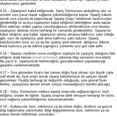
oluşturmanız gerekebilir.
4.15 – Siparişinizi kabul ettiğimizde, Satış Sözleşmesi akdedilmiş olur ve
ürünleri size yasal olarak sağlama yükümlülüğümüz başlar. Sipariş kabulü
ancak size e-posta ile ulaştırılacak Sipariş Onayı” bildirisinin tarafımızdan
gönderildiği ve açıkça siparişinizi kabul ettiğimizi belirttiğimiz anda başlar.
Bize ödemeyi önden yapma zorunluluğunuzu etkilemeksizin size faturayı
siparişinizi aldıktan sonra herhangi bir zamanda gönderebiliriz. Siparişinizi
kabul ettiğimiz ana kadar, siparişinizi işleme almama hakkımız saklı olduğu
gibi, sizin de siparişinizi iptal etme hakkınız saklı bulunur. Sipariş
kabulünüzden önce siz ya da biz siparişi iptal edersek, aldığımız ödeme
kredi kartınıza ya da ödeme yaptığınız yöntemle size geri iade edilir.
4.16 – Siparişi verdikten sonra verdiğiniz siparişte bir yanlışlık olduğunu fark
ettiğiniz anda hemen
[email protected]
adresine bilgi vermenizi rica ederiz.
Ne yazık ki, siparişinizde belirteceğiniz güncellemelerin yapılabileceği
garantisi verilememektedir.
4.17 – Size gösterilen fiyatın her zaman doğru fiyat olması için büyük çaba
sarf etsek de, fiyat onayı ancak sipariş kabulümüzün bir parçası olarak
gerçekleşir. Fiyatta herhangi bir değişiklik olduğunda, size güncel fiyatı
bildirip, siparişinize devam etmek isteyip istemediğinizin teyidini alacağız.
4.18 – Satış Sözleşmesi sadece sipariş onayında sağlayacağımızı teyit
ettiğimiz ürünler ile ilgilidir. Sipariş onayına dahil olmayan herhangi bir ürünü
size sağlama yükümlülüğümüz bulunmamaktadır.
4.19 – Kullanıcılar, bize, vekilimize ya da siteye doğru, eksiksiz ve güncel
bilgi sağlamakla yükümlüdür. Bilgi değişikliklerinin bize, vekilimize ya da
siteye hemen bildirilmesi zorunludur.