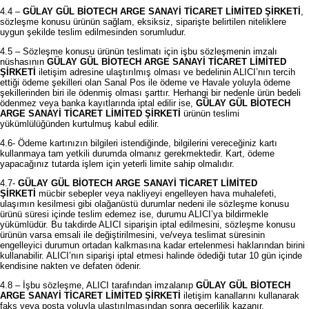
4.4 –
GÜLAY GÜL BİOTECH ARGE SANAYİ TİCARET LİMİTED ŞİRKETİ
,
sözleşme konusu ürünün sağlam, eksiksiz, siparişte belirtilen niteliklere
uygun şekilde teslim edilmesinden sorumludur.
4.5 – Sözleşme konusu ürünün teslimatı için işbu sözleşmenin imzalı
nüshasının
GÜLAY GÜL BİOTECH ARGE SANAYİ TİCARET LİMİTED
ŞİRKETİ
iletişim adresine ulaştırılmış olması ve bedelinin ALICI’nın tercih
ettiği ödeme şekilleri olan Sanal Pos ile ödeme ve Havale yoluyla ödeme
şekillerinden biri ile ödenmiş olması şarttır. Herhangi bir nedenle ürün bedeli
ödenmez veya banka kayıtlarında iptal edilir ise,
GÜLAY GÜL BİOTECH
ARGE SANAYİ TİCARET LİMİTED ŞİRKETİ
ürünün teslimi
yükümlülüğünden kurtulmuş kabul edilir.
4.6- Ödeme kartınızın bilgileri istendiğinde, bilgilerini vereceğiniz kartı
kullanmaya tam yetkili durumda olmanız gerekmektedir. Kart, ödeme
yapacağınız tutarda işlem için yeterli limite sahip olmalıdır.
4.7-
GÜLAY GÜL BİOTECH ARGE SANAYİ TİCARET LİMİTED
ŞİRKETİ
mücbir sebepler veya nakliyeyi engelleyen hava muhalefeti,
ulaşımın kesilmesi gibi olağanüstü durumlar nedeni ile sözleşme konusu
ürünü süresi içinde teslim edemez ise, durumu ALICI’ya bildirmekle
yükümlüdür. Bu takdirde ALICI siparişin iptal edilmesini, sözleşme konusu
ürünün varsa emsali ile değiştirilmesini, ve/veya teslimat süresinin
engelleyici durumun ortadan kalkmasına kadar ertelenmesi haklarından birini
kullanabilir. ALICI’nın siparişi iptal etmesi halinde ödediği tutar 10 gün içinde
kendisine nakten ve defaten ödenir.
4.8 – İşbu sözleşme, ALICI tarafından imzalanıp
GÜLAY GÜL BİOTECH
ARGE SANAYİ TİCARET LİMİTED ŞİRKETİ
iletişim kanallarını kullanarak
faks veya posta yoluyla ulaştırılmasından sonra geçerlilik kazanır.