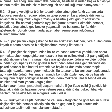
alınması seçeneği sunulmamakla beraber, belirtilen isimden başka bir kişiye
ürünün teslimi halinde bizim herhangi bir sorumluluğumuz olmayacaktır.
6.2 – Sipariş verdiğiniz ürünler tedarik sürelerine göre farklı zamanlarda
kargoya verilebilir. Tedarik sürecini takip eden en kısa sürede ürünleriniz
anlaşmalı olduğumuz kargo firmasıyla belirtmiş olduğunuz adresinize
kargolanır. Bu normal şartlarda uyguladığımız prosedür olmakla beraber,
tedarik süreçlerinde gecikmeler yaşanabilir ve bu zamanlar farklılık
gösterebilir. Bu gibi durumlarda size haber verme zorunluluğumuz
bulunmamaktadır.
6.3 – Siparişinizin kargo şirketine teslim edilmesini takiben, Site Kullanıcının
kayıtlı e-posta adresine bir bilgilendirme mesajı iletecektir.
6.4 – Siparişleriniz depomuzdan kalite ve hasar kontrolü yapıldıktan sonra
çıkmakta olup, kargo şirketine hasarsız teslim edilmektedir. Sipariş ettiğiniz
niteliği itibariyle taşıma sırasında zarar görebilecek ürünler ve diğer bütün
alındılar için sipariş kargo görevlisi tarafından adresinize getirildiğinde dış
paketi hasarlar için kontrol etmeniz ve böyle bir durumda hasar tespit
tutanağı hazırlatmanız gerekmektedir. Bu tutanakta kullanılacak açıklamada
açık şekilde ürünün teslimat sırasında kontrolünüzden geçtiği ve hasarlı
olduğunun tespit edildiğinin belirtilmesi gerekmektedir. Hasar tespit edilen
ürünler, teslimatı yapan kargo şirketi
kullanılarak
[email protected]
ulaştırılmalıdır. Eğer ifade edildiği şekilde bir
tutanakla ürünün hasarını beyan etmezseniz, ürünü dış paketi itibariyle
sağlam bir şekilde teslim aldığınız kabul edilir.
6.5 – Türkiye’nin çeşitli bölgelerine ve ürün kategorilerine göre teslim süresi
değişebilmekle beraber siparişlerinizin en geç dört iş günü süresinde
adresinize teslim edilmesi planlanmaktadır.