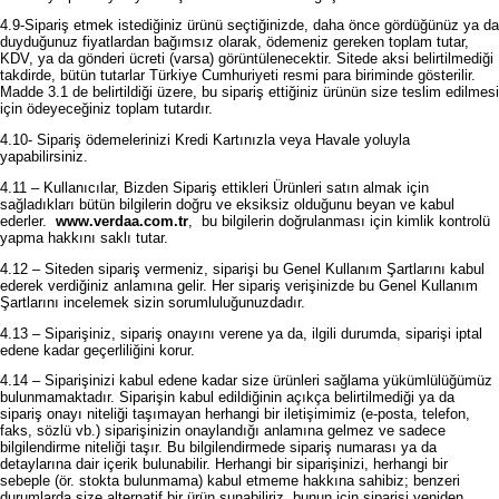
4.9-Sipariş etmek istediğiniz ürünü seçtiğinizde, daha önce gördüğünüz ya da
duyduğunuz fiyatlardan bağımsız olarak, ödemeniz gereken toplam tutar,
KDV, ya da gönderi ücreti (varsa) görüntülenecektir. Sitede aksi belirtilmediği
takdirde, bütün tutarlar Türkiye Cumhuriyeti resmi para biriminde gösterilir.
Madde 3.1 de belirtildiği üzere, bu sipariş ettiğiniz ürünün size teslim edilmesi
için ödeyeceğiniz toplam tutardır.
4.10- Sipariş ödemelerinizi Kredi Kartınızla veya Havale yoluyla
yapabilirsiniz.
4.11 – Kullanıcılar, Bizden Sipariş ettikleri Ürünleri satın almak için
sağladıkları bütün bilgilerin doğru ve eksiksiz olduğunu beyan ve kabul
ederler.
www.verdaa.com.tr
, bu bilgilerin doğrulanması için kimlik kontrolü
yapma hakkını saklı tutar.
4.12 – Siteden sipariş vermeniz, siparişi bu Genel Kullanım Şartlarını kabul
ederek verdiğiniz anlamına gelir. Her sipariş verişinizde bu Genel Kullanım
Şartlarını incelemek sizin sorumluluğunuzdadır.
4.13 – Siparişiniz, sipariş onayını verene ya da, ilgili durumda, siparişi iptal
edene kadar geçerliliğini korur.
4.14 – Siparişinizi kabul edene kadar size ürünleri sağlama yükümlülüğümüz
bulunmamaktadır. Siparişin kabul edildiğinin açıkça belirtilmediği ya da
sipariş onayı niteliği taşımayan herhangi bir iletişimimiz (e-posta, telefon,
faks, sözlü vb.) siparişinizin onaylandığı anlamına gelmez ve sadece
bilgilendirme niteliği taşır. Bu bilgilendirmede sipariş numarası ya da
detaylarına dair içerik bulunabilir. Herhangi bir siparişinizi, herhangi bir
sebeple (ör. stokta bulunmama) kabul etmeme hakkına sahibiz; benzeri
durumlarda size alternatif bir ürün sunabiliriz, bunun için siparişi yeniden