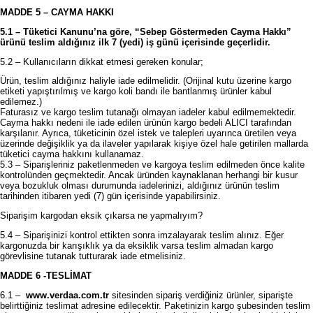
MADDE 5 – CAYMA HAKKI
5.1 – Tüketici Kanunu’na göre, “Sebep Göstermeden Cayma Hakkı”
ürünü teslim aldığınız ilk 7 (yedi) iş günü içerisinde geçerlidir.
5.2 – Kullanıcıların dikkat etmesi gereken konular;
Ürün, teslim aldığınız haliyle iade edilmelidir. (Orijinal kutu üzerine kargo
etiketi yapıştırılmış ve kargo koli bandı ile bantlanmış ürünler kabul
edilemez.)
Faturasız ve kargo teslim tutanağı olmayan iadeler kabul edilmemektedir.
Cayma hakkı nedeni ile iade edilen ürünün kargo bedeli ALICI tarafından
karşılanır. Ayrıca, tüketicinin özel istek ve talepleri uyarınca üretilen veya
üzerinde değişiklik ya da ilaveler yapılarak kişiye özel hale getirilen mallarda
tüketici cayma hakkını kullanamaz.
5.3 – Siparişleriniz paketlenmeden ve kargoya teslim edilmeden önce kalite
kontrolünden geçmektedir. Ancak üründen kaynaklanan herhangi bir kusur
veya bozukluk olması durumunda iadelerinizi, aldığınız ürünün teslim
tarihinden itibaren yedi (7) gün içerisinde yapabilirsiniz.
Siparişim kargodan eksik çıkarsa ne yapmalıyım?
5.4 – Siparişinizi kontrol ettikten sonra imzalayarak teslim alınız. Eğer
kargonuzda bir karışıklık ya da eksiklik varsa teslim almadan kargo
görevlisine tutanak tutturarak iade etmelisiniz.
MADDE 6 -TESLİMAT
6.1 –
www.verdaa.com.tr
sitesinden sipariş verdiğiniz ürünler, siparişte
belirttiğiniz teslimat adresine edilecektir. Paketinizin kargo şubesinden teslim