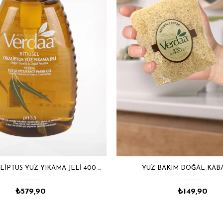
BITKISEL OKALIPTUS YÜZ YIKAMA JELI 400 ML
YÜZ BAKIM DOĞAL KABA
₺579,90
₺149,90