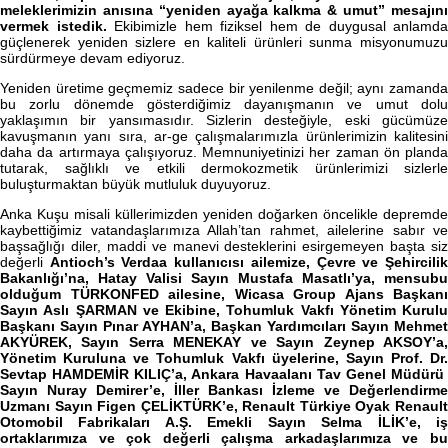
meleklerimizin anısına “yeniden ayağa kalkma & umut” mesajını
vermek istedik.
Ekibimizle hem fiziksel hem de duygusal anlamda
güçlenerek yeniden sizlere en kaliteli ürünleri sunma misyonumuzu
sürdürmeye devam ediyoruz.
Yeniden üretime geçmemiz sadece bir yenilenme değil; aynı zamanda
bu zorlu dönemde gösterdiğimiz dayanışmanın ve umut dolu
yaklaşımın bir yansımasıdır. Sizlerin desteğiyle, eski gücümüze
kavuşmanın yanı sıra, ar-ge çalışmalarımızla ürünlerimizin kalitesini
daha da artırmaya çalışıyoruz. Memnuniyetinizi her zaman ön planda
tutarak, sağlıklı ve etkili dermokozmetik ürünlerimizi sizlerle
buluşturmaktan büyük mutluluk duyuyoruz.
Anka Kuşu misali küllerimizden yeniden doğarken öncelikle depremde
kaybettiğimiz vatandaşlarımıza Allah’tan rahmet, ailelerine sabır ve
başsağlığı diler, maddi ve manevi desteklerini esirgemeyen başta siz
değerli
Antioch’s Verdaa kullanıcısı ailemize, Çevre ve Şehircili
Bakanlığı’na, Hatay Valisi Sayın Mustafa Masatlı’ya, mensubu
olduğum TÜRKONFED ailesine, Wicasa Group Ajans Başkanı
Sayın Aslı ŞARMAN ve Ekibine, Tohumluk Vakfı Yönetim Kurulu
Başkanı Sayın Pınar AYHAN’a, Başkan Yardımcıları Sayın Mehmet
AKYÜREK, Sayın Serra MENEKAY ve Sayın Zeynep AKSOY’a,
Yönetim Kuruluna ve Tohumluk Vakfı üyelerine, Sayın Prof. Dr.
Sevtap HAMDEMİR KILIÇ’a, Ankara Havaalanı Tav Genel Müdürü
Sayın Nuray Demirer’e, İller Bankası İzleme ve Değerlendirme
Uzmanı Sayın Figen ÇELİKTÜRK’e, Renault Türkiye Oyak Renault
Otomobil Fabrikaları A.Ş. Emekli Sayın Selma İLİK’e, iş
ortaklarımıza ve çok değerli çalışma arkadaşlarımıza ve bu