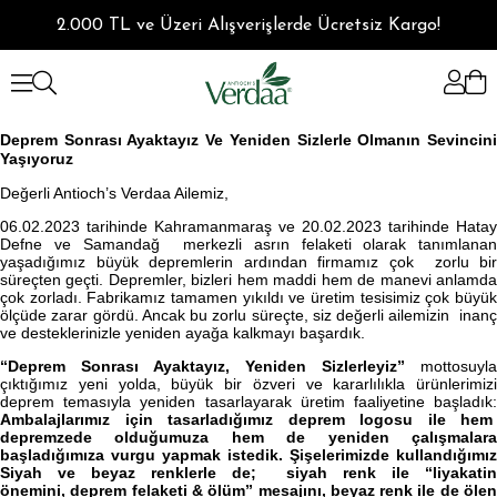
2.000 TL ve Üzeri Alışverişlerde Ücretsiz Kargo!
Deprem Sonrası Ayaktayız
Ve
Yeniden Sizlerle Olmanın Sevincin
Yaşıyoruz
Değerli Antioch’s Verdaa Ailemiz,
06.02.2023 tarihinde Kahramanmaraş ve 20.02.2023 tarihinde Hatay
Defne ve Samandağ merkezli asrın felaketi olarak tanımlanan
yaşadığımız büyük depremlerin ardından firmamız çok zorlu bir
süreçten geçti. Depremler, bizleri hem maddi hem de manevi anlamda
çok zorladı. Fabrikamız tamamen yıkıldı ve üretim tesisimiz çok büyük
ölçüde zarar gördü. Ancak bu zorlu süreçte, siz değerli ailemizin inanç
ve desteklerinizle yeniden ayağa kalkmayı başardık.
“Deprem Sonrası Ayaktayız, Yeniden Sizlerleyiz”
mottosuyla
çıktığımız yeni yolda, büyük bir özveri ve kararlılıkla ürünlerimizi
deprem temasıyla yeniden tasarlayarak üretim faaliyetine başladık:
Ambalajlarımız için tasarladığımız deprem logosu ile hem
depremzede olduğumuza hem de yeniden çalışmalara
başladığımıza vurgu yapmak istedik. Şişelerimizde kullandığımız
Siyah ve beyaz renklerle de; siyah renk ile
“liyakatin
önemini,
deprem felaketi & ölüm” mesajını, beyaz renk ile de öle