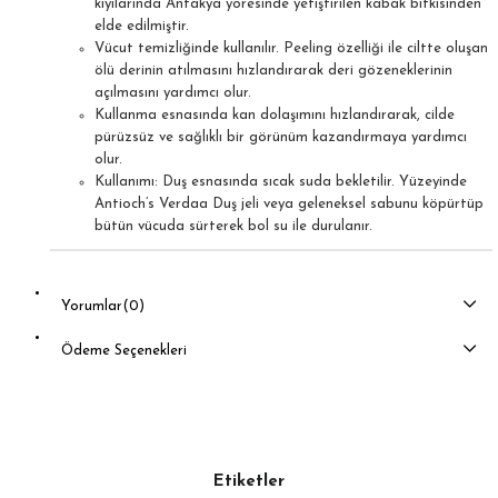
kıyılarında Antakya yöresinde yetiştirilen kabak bitkisinden
elde edilmiştir.
Vücut temizliğinde kullanılır. Peeling özelliği ile ciltte oluşan
ölü derinin atılmasını hızlandırarak deri gözeneklerinin
açılmasını yardımcı olur.
Kullanma esnasında kan dolaşımını hızlandırarak, cilde
pürüzsüz ve sağlıklı bir görünüm kazandırmaya yardımcı
olur.
Kullanımı: Duş esnasında sıcak suda bekletilir. Yüzeyinde
Antioch’s Verdaa Duş jeli veya geleneksel sabunu köpürtüp
bütün vücuda sürterek bol su ile durulanır.
Yorumlar
(0)
Ödeme Seçenekleri
Etiketler